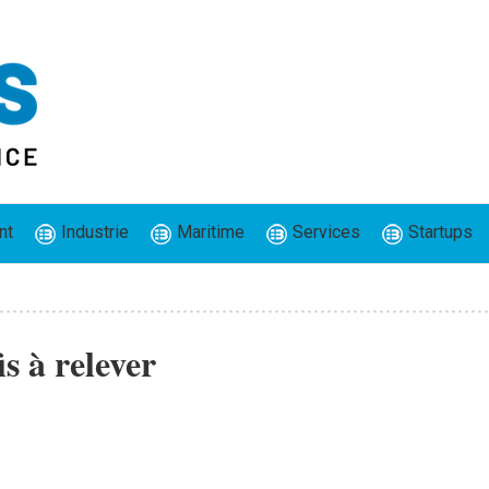
nt
Industrie
Maritime
Services
Startups
s à relever