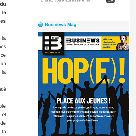
 du
 le
hes
 la
hes
nce
 un
 la
ncé
ble
 et
 de
 la