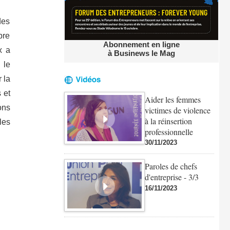
des
bre
Abonnement en ligne
x a
à Businews le Mag
 le
 la
 et
Aider les femmes
ons
victimes de violence
à la réinsertion
les
professionnelle
30/11/2023
Paroles de chefs
d'entreprise - 3/3
16/11/2023