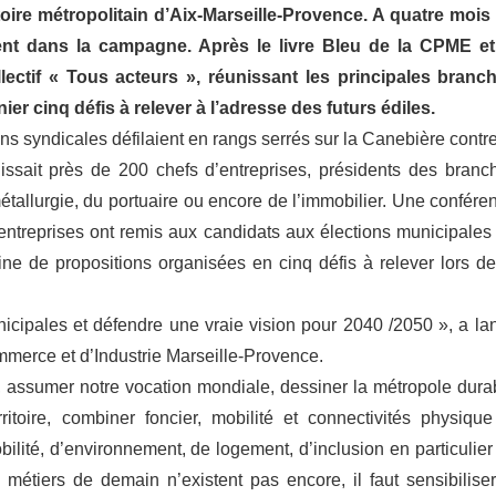
toire métropolitain d’Aix-Marseille-Provence. A quatre mois
ent dans la campagne. Après le livre Bleu de la CPME et
llectif « Tous acteurs », réunissant les principales branc
er cinq défis à relever à l’adresse des futurs édiles.
s syndicales défilaient en rangs serrés sur la Canebière contre
nissait près de 200 chefs d’entreprises, présidents des branc
métallurgie, du portuaire ou encore de l’immobilier. Une confére
entreprises ont remis aux candidats aux élections municipales
e de propositions organisées en cinq défis à relever lors de
unicipales et défendre une vraie vision pour 2040 /2050 », a la
merce et d’Industrie Marseille-Provence.
ci, assumer notre vocation mondiale, dessiner la métropole dura
ritoire, combiner foncier, mobilité et connectivités physique
ilité, d’environnement, de logement, d’inclusion en particulier
 métiers de demain n’existent pas encore, il faut sensibiliser