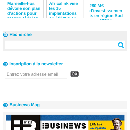
Marseille-Fos
Africalink vise
280 M€
dévoile son plan
les 15
d’investissemen
d’actions pour
implantations
ts en région Sud
reconquérir les
en Afrique en
pour SNCF
clients
2020
Réseau en 2020