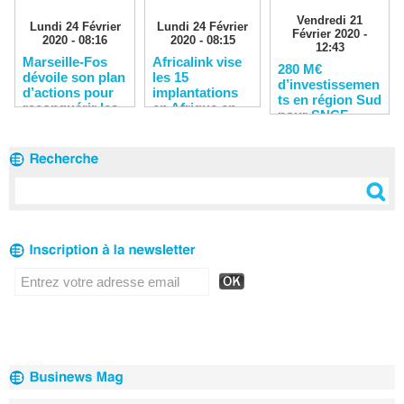
Vendredi 21
Lundi 24 Février
Lundi 24 Février
Février 2020 -
2020 - 08:16
2020 - 08:15
12:43
Marseille-Fos
Africalink vise
280 M€
dévoile son plan
les 15
d’investissemen
d’actions pour
implantations
ts en région Sud
reconquérir les
en Afrique en
pour SNCF
clients
2020
Réseau en 2020