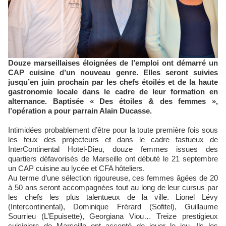
Douze marseillaises éloignées de l’emploi ont démarré un
CAP cuisine d’un nouveau genre. Elles seront suivies
jusqu’en juin prochain par les chefs étoilés et de la haute
gastronomie locale dans le cadre de leur formation en
alternance. Baptisée « Des étoiles & des femmes »,
l’opération a pour parrain Alain Ducasse.
Intimidées probablement d’être pour la toute première fois sous
les feux des projecteurs et dans le cadre fastueux de
InterContinental Hotel-Dieu, douze femmes issues des
quartiers défavorisés de Marseille ont débuté le 21 septembre
un CAP cuisine au lycée et CFA hôteliers.
Au terme d’une sélection rigoureuse, ces femmes âgées de 20
à 50 ans seront accompagnées tout au long de leur cursus par
les chefs les plus talentueux de la ville. Lionel Lévy
(Intercontinental), Dominique Frérard (Sofitel), Guillaume
Sourrieu (L’Epuisette), Georgiana Viou… Treize prestigieux
cuisiniers de Marseille ont accepté de jouer le jeu. Ils les