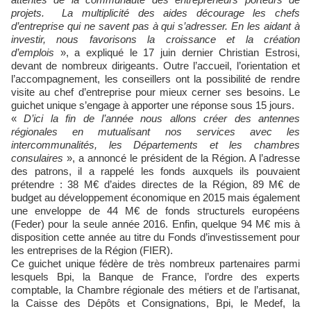
projets. La multiplicité des aides décourage les chefs
d’entreprise qui ne savent pas à qui s’adresser. En les aidant à
investir, nous favorisons la croissance et la création
d’emplois
», a expliqué le 17 juin dernier Christian Estrosi,
devant de nombreux dirigeants. Outre l’accueil, l’orientation et
l’accompagnement, les conseillers ont la possibilité de rendre
visite au chef d’entreprise pour mieux cerner ses besoins. Le
guichet unique s’engage à apporter une réponse sous 15 jours.
«
D’ici la fin de l’année nous allons créer des antennes
régionales en mutualisant nos services avec les
intercommunalités, les Départements et les chambres
consulaires
», a annoncé le président de la Région. A l’adresse
des patrons, il a rappelé les fonds auxquels ils pouvaient
prétendre : 38 M€ d’aides directes de la Région, 89 M€ de
budget au développement économique en 2015 mais également
une enveloppe de 44 M€ de fonds structurels européens
(Feder) pour la seule année 2016. Enfin, quelque 94 M€ mis à
disposition cette année au titre du Fonds d’investissement pour
les entreprises de la Région (FIER).
Ce guichet unique fédère de très nombreux partenaires parmi
lesquels Bpi, la Banque de France, l’ordre des experts
comptable, la Chambre régionale des métiers et de l’artisanat,
la Caisse des Dépôts et Consignations, Bpi, le Medef, la