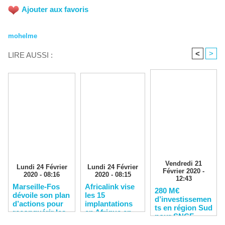
Ajouter aux favoris
mohelme
<
>
LIRE AUSSI :
Vendredi 21
Lundi 24 Février
Lundi 24 Février
Février 2020 -
2020 - 08:16
2020 - 08:15
12:43
Marseille-Fos
Africalink vise
280 M€
dévoile son plan
les 15
d’investissemen
d’actions pour
implantations
ts en région Sud
reconquérir les
en Afrique en
pour SNCF
clients
2020
Réseau en 2020