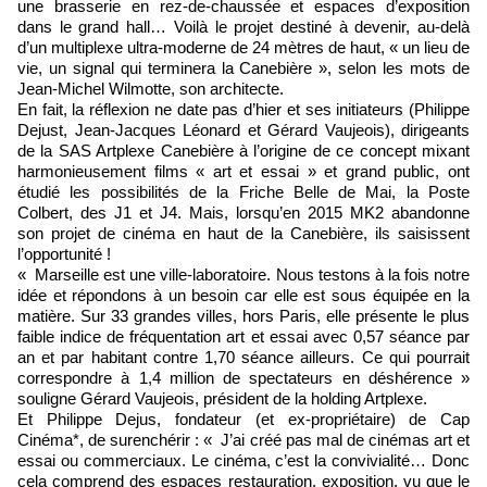
une brasserie en rez-de-chaussée et espaces d’exposition
dans le grand hall… Voilà le projet destiné à devenir, au-delà
d’un multiplexe ultra-moderne de 24 mètres de haut, « un lieu de
vie, un signal qui terminera la Canebière », selon les mots de
Jean-Michel Wilmotte, son architecte.
En fait, la réflexion ne date pas d’hier et ses initiateurs (Philippe
Dejust, Jean-Jacques Léonard et Gérard Vaujeois), dirigeants
de la SAS Artplexe Canebière à l’origine de ce concept mixant
harmonieusement films « art et essai » et grand public, ont
étudié les possibilités de la Friche Belle de Mai, la Poste
Colbert, des J1 et J4. Mais, lorsqu’en 2015 MK2 abandonne
son projet de cinéma en haut de la Canebière, ils saisissent
l’opportunité !
« Marseille est une ville-laboratoire. Nous testons à la fois notre
idée et répondons à un besoin car elle est sous équipée en la
matière. Sur 33 grandes villes, hors Paris, elle présente le plus
faible indice de fréquentation art et essai avec 0,57 séance par
an et par habitant contre 1,70 séance ailleurs. Ce qui pourrait
correspondre à 1,4 million de spectateurs en déshérence »
souligne Gérard Vaujeois, président de la holding Artplexe.
Et Philippe Dejus, fondateur (et ex-propriétaire) de Cap
Cinéma*, de surenchérir : « J’ai créé pas mal de cinémas art et
essai ou commerciaux. Le cinéma, c’est la convivialité… Donc
cela comprend des espaces restauration, exposition, vu que le