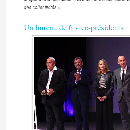
des collectivités »
.
Un bureau de 6 vice-présidents