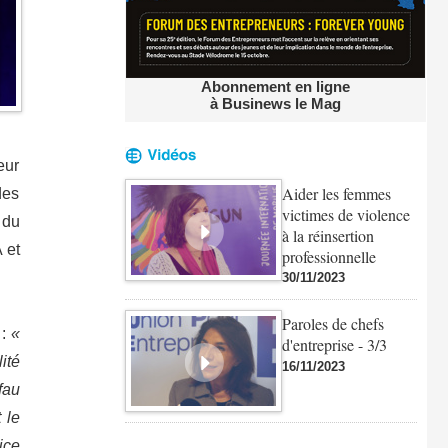
Abonnement en ligne
à Businews le Mag
eur
Aider les femmes
des
victimes de violence
 du
à la réinsertion
 et
professionnelle
30/11/2023
Paroles de chefs
 :
«
d'entreprise - 3/3
lité
16/11/2023
fau
 le
ice