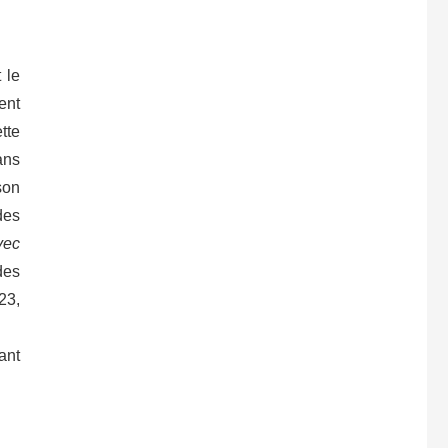
 le
ent
tte
ans
son
des
vec
des
23,
ant