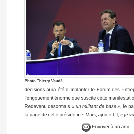
Photo Thierry Vaudé
décisions aura été d'implanter le Forum des Entr
l'engouement énorme que suscite cette manifestati
Redevenu désormais
« un militant de base »
, le p
la page de cette présidence. Mais, ajoute-t-il,
« je v
Envoyer à un ami