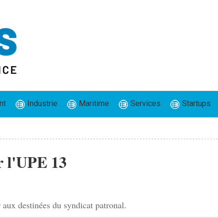
nt
Industrie
Maritime
Services
Startups
r l'UPE 13
aux destinées du syndicat patronal.