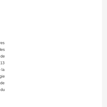
res
des
 de
 13
 la
gie
 de
 du