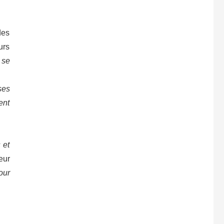
des
urs
 se
ses
ent
 et
eur
our