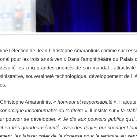
riné l'élection de Jean-Christophe Amarantinis comme success
onal pour les trois ans à venir. Dans l'amphithéâtre du Palais 
voilé les cinq grandes priorités de son mandat : attractivité
administrative, souveraineté technologique, développement de l'IA
nes.
Christophe Amarantinis,
« honneur et responsabilité »
. Il ajoute
économique incontournable du territoire »
. Il insiste sur
« la stabi
ur pouvoir se développer.
« Je dis aux pouvoirs publics qu'il 
ont en très grande insécurité, avec des règles qui changent tout
inement, les laisser créer de la richesse pour le territoire au serv