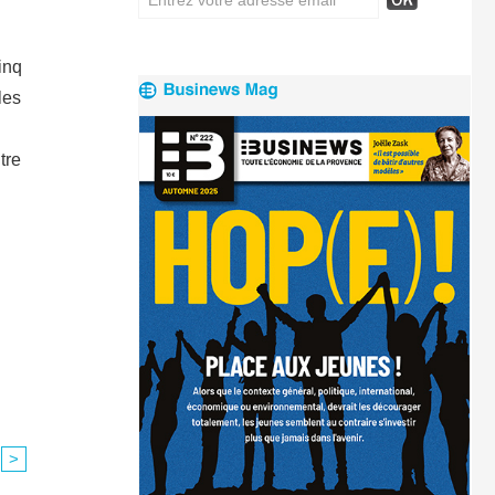
inq
les
tre
>