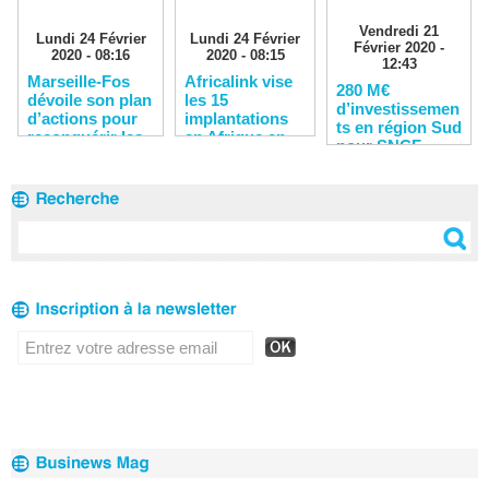
Vendredi 21
Lundi 24 Février
Lundi 24 Février
Février 2020 -
2020 - 08:16
2020 - 08:15
12:43
Marseille-Fos
Africalink vise
280 M€
dévoile son plan
les 15
d’investissemen
d’actions pour
implantations
ts en région Sud
reconquérir les
en Afrique en
pour SNCF
clients
2020
Réseau en 2020