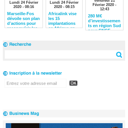
Vendredi 21
Lundi 24 Février
Lundi 24 Février
Février 2020 -
2020 - 08:16
2020 - 08:15
12:43
Marseille-Fos
Africalink vise
280 M€
dévoile son plan
les 15
d’investissemen
d’actions pour
implantations
ts en région Sud
reconquérir les
en Afrique en
pour SNCF
clients
2020
Réseau en 2020