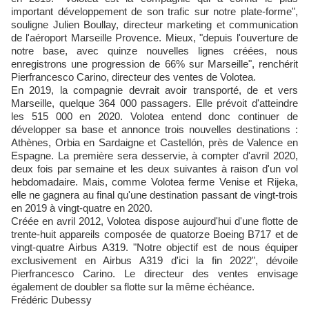
important développement de son trafic sur notre plate-forme",
souligne Julien Boullay, directeur marketing et communication
de l'aéroport Marseille Provence. Mieux, "depuis l'ouverture de
notre base, avec quinze nouvelles lignes créées, nous
enregistrons une progression de 66% sur Marseille", renchérit
Pierfrancesco Carino, directeur des ventes de Volotea.
En 2019, la compagnie devrait avoir transporté, de et vers
Marseille, quelque 364 000 passagers. Elle prévoit d'atteindre
les 515 000 en 2020. Volotea entend donc continuer de
développer sa base et annonce trois nouvelles destinations :
Athènes, Orbia en Sardaigne et Castellón, près de Valence en
Espagne. La première sera desservie, à compter d'avril 2020,
deux fois par semaine et les deux suivantes à raison d'un vol
hebdomadaire. Mais, comme Volotea ferme Venise et Rijeka,
elle ne gagnera au final qu'une destination passant de vingt-trois
en 2019 à vingt-quatre en 2020.
Créée en avril 2012, Volotea dispose aujourd'hui d'une flotte de
trente-huit appareils composée de quatorze Boeing B717 et de
vingt-quatre Airbus A319. "Notre objectif est de nous équiper
exclusivement en Airbus A319 d'ici la fin 2022", dévoile
Pierfrancesco Carino. Le directeur des ventes envisage
également de doubler sa flotte sur la même échéance.
Frédéric Dubessy