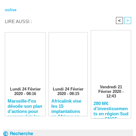
oolive
<
>
LIRE AUSSI :
Vendredi 21
Lundi 24 Février
Lundi 24 Février
Février 2020 -
2020 - 08:16
2020 - 08:15
12:43
Marseille-Fos
Africalink vise
280 M€
dévoile son plan
les 15
d’investissemen
d’actions pour
implantations
ts en région Sud
reconquérir les
en Afrique en
pour SNCF
clients
2020
Réseau en 2020