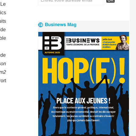
 Le
ics
its
 de
ble
 de
son
 m2
ort