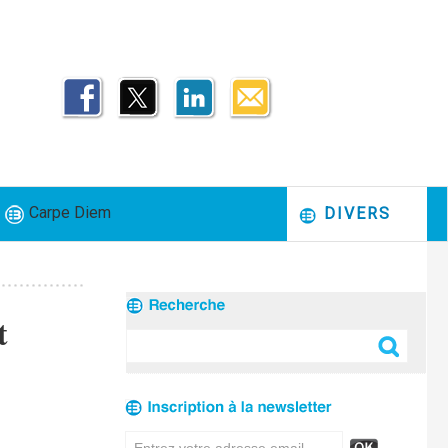
Carpe Diem
DIVERS
t