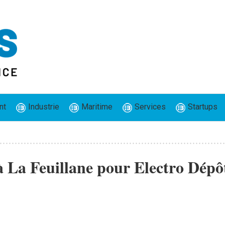
nt
Industrie
Maritime
Services
Startups
à La Feuillane pour Electro Dépô