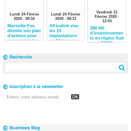
Vendredi 21
Lundi 24 Février
Lundi 24 Février
Février 2020 -
2020 - 08:16
2020 - 08:15
12:43
Marseille-Fos
Africalink vise
280 M€
dévoile son plan
les 15
d’investissemen
d’actions pour
implantations
ts en région Sud
reconquérir les
en Afrique en
pour SNCF
clients
2020
Réseau en 2020