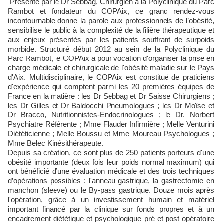
Présenté par le Dr Sebbag, Chirurgien à la Polyclinique du Parc
Rambot et fondateur du COPAix, ce grand rendez-vous
incontournable donne la parole aux professionnels de l’obésité,
sensibilise le public à la complexité de la filière thérapeutique et
aux enjeux présentés par les patients souffrant de surpoids
morbide. Structuré début 2012 au sein de la Polyclinique du
Parc Rambot, le COPAix a pour vocation d'organiser la prise en
charge médicale et chirurgicale de l'obésité maladie sur le Pays
d'Aix. Multidisciplinaire, le COPAix est constitué de praticiens
d'expérience qui comptent parmi les 20 premières équipes de
France en la matière : les Dr Sebbag et Dr Saisse Chirurgiens ;
les Dr Gilles et Dr Baldocchi Pneumologues ; les Dr Moïse et
Dr Bracco, Nutritionnistes-Endocrinologues ; le Dr. Norbert
Psychiatre Référente ; Mme Flauder Infirmière ; Melle Venturini
Diététicienne ; Melle Boussu et Mme Moureau Psychologues ;
Mme Belec Kinésithérapeute.
Depuis sa création, ce sont plus de 250 patients porteurs d'une
obésité importante (deux fois leur poids normal maximum) qui
ont bénéficié d’une évaluation médicale et des trois techniques
d’opérations possibles : l'anneau gastrique, la gastrectomie en
manchon (sleeve) ou le By-pass gastrique. Douze mois après
l'opération, grâce à un investissement humain et matériel
important financé par la clinique sur fonds propres et à un
encadrement diététique et psychologique pré et post opératoire