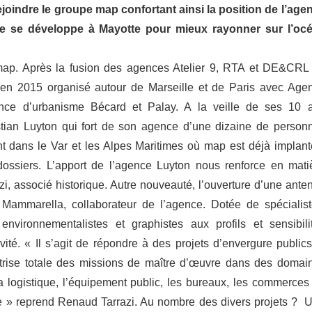
ejoindre le groupe map confortant ainsi la position de l’age
e se développe à Mayotte pour mieux rayonner sur l’oc
 map. Après la fusion des agences Atelier 9, RTA et DE&CRL
 en 2015 organisé autour de Marseille et de Paris avec Age
ce d’urbanisme Bécard et Palay. A la veille de ses 10 
stian Luyton qui fort de son agence d’une dizaine de person
 dans le Var et les Alpes Maritimes où map est déjà implant
dossiers. L’apport de l’agence Luyton nous renforce en mati
, associé historique. Autre nouveauté, l’ouverture d’une ante
ammarella, collaborateur de l’agence. Dotée de spécialist
 environnementalistes et graphistes aux profils et sensibilit
ité. « Il s’agit de répondre à des projets d’envergure publics
̂trise totale des missions de maître d’œuvre dans des domai
 la logistique, l’équipement public, les bureaux, les commerces
uaire » reprend Renaud Tarrazi. Au nombre des divers projets ? 