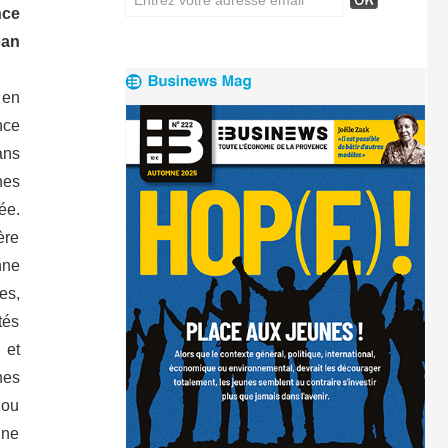
nce
éan
 en
nce
ans
nes
ée.
ère
nne
es,
és
 et
nes
 ou
Une