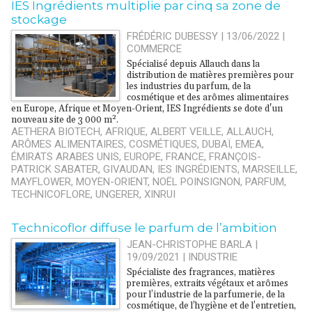
IES Ingrédients multiplie par cinq sa zone de
stockage
FRÉDÉRIC DUBESSY | 13/06/2022
|
COMMERCE
Spécialisé depuis Allauch dans la
distribution de matières premières pour
les industries du parfum, de la
cosmétique et des arômes alimentaires
en Europe, Afrique et Moyen-Orient, IES Ingrédients se dote d'un
nouveau site de 3 000 m².
AETHERA BIOTECH
,
AFRIQUE
,
ALBERT VEILLE
,
ALLAUCH
,
ARÔMES ALIMENTAIRES
,
COSMÉTIQUES
,
DUBAÏ
,
EMEA
,
ÉMIRATS ARABES UNIS
,
EUROPE
,
FRANCE
,
FRANÇOIS-
PATRICK SABATER
,
GIVAUDAN
,
IES INGRÉDIENTS
,
MARSEILLE
,
MAYFLOWER
,
MOYEN-ORIENT
,
NOËL POINSIGNON
,
PARFUM
,
TECHNICOFLORE
,
UNGERER
,
XINRUI
Technicoflor diffuse le parfum de l’ambition
JEAN-CHRISTOPHE BARLA |
19/09/2021
|
INDUSTRIE
Spécialiste des fragrances, matières
premières, extraits végétaux et arômes
pour l’industrie de la parfumerie, de la
cosmétique, de l’hygiène et de l’entretien,