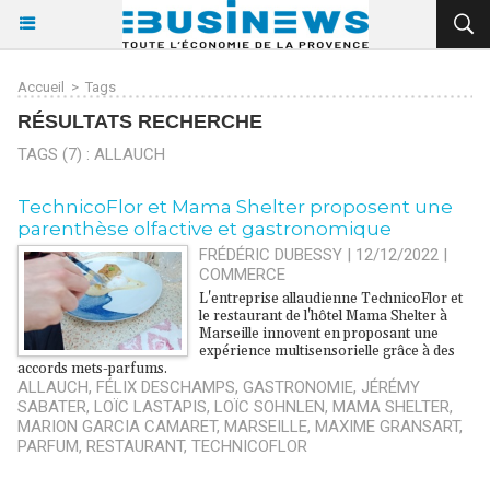
Accueil
>
Tags
RÉSULTATS RECHERCHE
TAGS (7) : ALLAUCH
TechnicoFlor et Mama Shelter proposent une
parenthèse olfactive et gastronomique
FRÉDÉRIC DUBESSY | 12/12/2022
|
COMMERCE
L'entreprise allaudienne TechnicoFlor et
le restaurant de l'hôtel Mama Shelter à
Marseille innovent en proposant une
expérience multisensorielle grâce à des
accords mets-parfums.
ALLAUCH
,
FÉLIX DESCHAMPS
,
GASTRONOMIE
,
JÉRÉMY
SABATER
,
LOÏC LASTAPIS
,
LOÏC SOHNLEN
,
MAMA SHELTER
,
MARION GARCIA CAMARET
,
MARSEILLE
,
MAXIME GRANSART
,
PARFUM
,
RESTAURANT
,
TECHNICOFLOR