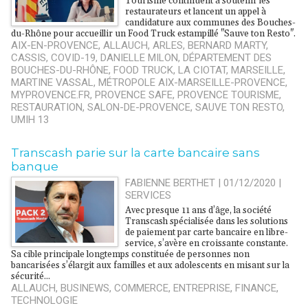
Tourisme continuent à soutenir les
restaurateurs et lancent un appel à
candidature aux communes des Bouches-
du-Rhône pour accueillir un Food Truck estampillé "Sauve ton Resto".
AIX-EN-PROVENCE
,
ALLAUCH
,
ARLES
,
BERNARD MARTY
,
CASSIS
,
COVID-19
,
DANIELLE MILON
,
DÉPARTEMENT DES
BOUCHES-DU-RHÔNE
,
FOOD TRUCK
,
LA CIOTAT
,
MARSEILLE
,
MARTINE VASSAL
,
MÉTROPOLE AIX-MARSEILLE-PROVENCE
,
MYPROVENCE.FR
,
PROVENCE SAFE
,
PROVENCE TOURISME
,
RESTAURATION
,
SALON-DE-PROVENCE
,
SAUVE TON RESTO
,
UMIH 13
Transcash parie sur la carte bancaire sans
banque
FABIENNE BERTHET | 01/12/2020
|
SERVICES
Avec presque 11 ans d’âge, la société
Transcash spécialisée dans les solutions
de paiement par carte bancaire en libre-
service, s’avère en croissante constante.
Sa cible principale longtemps constituée de personnes non
bancarisées s’élargit aux familles et aux adolescents en misant sur la
sécurité...
ALLAUCH
,
BUSINEWS
,
COMMERCE
,
ENTREPRISE
,
FINANCE
,
TECHNOLOGIE