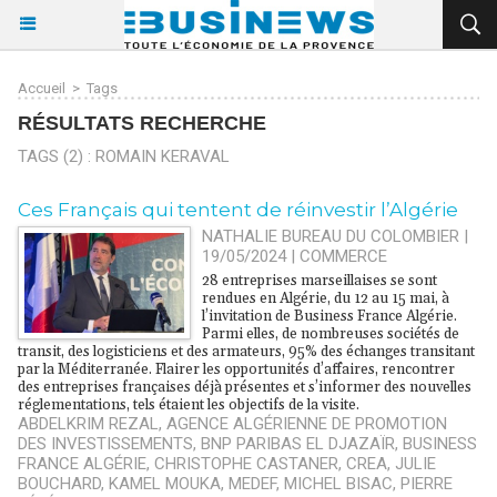
Accueil
>
Tags
RÉSULTATS RECHERCHE
TAGS (2) : ROMAIN KERAVAL
​Ces Français qui tentent de réinvestir l’Algérie
NATHALIE BUREAU DU COLOMBIER |
19/05/2024
|
COMMERCE
28 entreprises marseillaises se sont
rendues en Algérie, du 12 au 15 mai, à
l’invitation de Business France Algérie.
Parmi elles, de nombreuses sociétés de
transit, des logisticiens et des armateurs, 95% des échanges transitant
par la Méditerranée. Flairer les opportunités d’affaires, rencontrer
des entreprises françaises déjà présentes et s’informer des nouvelles
réglementations, tels étaient les objectifs de la visite.
ABDELKRIM REZAL
,
AGENCE ALGÉRIENNE DE PROMOTION
DES INVESTISSEMENTS
,
BNP PARIBAS EL DJAZAÏR
,
BUSINESS
FRANCE ALGÉRIE
,
CHRISTOPHE CASTANER
,
CREA
,
JULIE
BOUCHARD
,
KAMEL MOUKA
,
MEDEF
,
MICHEL BISAC
,
PIERRE