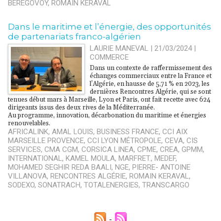
BÉRÉGOVOY
,
ROMAIN KERAVAL
Dans le maritime et l’énergie, des opportunités
de partenariats franco-algérien
LAURIE MANEVAL | 21/03/2024
|
COMMERCE
Dans un contexte de raffermissement des
échanges commerciaux entre la France et
l’Algérie, en hausse de 5,71 % en 2023, les
dernières Rencontres Algérie, qui se sont
tenues début mars à Marseille, Lyon et Paris, ont fait recette avec 624
dirigeants issus des deux rives de la Méditerranée.
Au programme, innovation, décarbonation du maritime et énergies
renouvelables.
AFRICALINK
,
AMAL LOUIS
,
BUSINESS FRANCE
,
CCI AIX
MARSEILLE PROVENCE
,
CCI LYON MÉTROPOLE
,
CEVA
,
CIS
SERVICES
,
CMA CGM
,
CORSICA LINEA
,
CPME
,
CREA
,
GPMM
,
INTERNATIONAL
,
KAMEL MOULA
,
MARFRET.
,
MEDEF
,
MOHAMED SEGHIR REDA BAALI
,
NGE
,
PIERRE- ANTOINE
VILLANOVA
,
RENCONTRES ALGÉRIE
,
ROMAIN KERAVAL
,
SODEXO
,
SONATRACH
,
TOTALENERGIES
,
TRANSCARGO