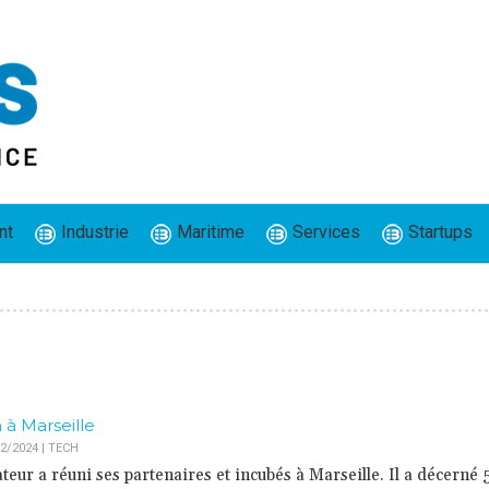
nt
Industrie
Maritime
Services
Startups
 à Marseille
2/2024
|
TECH
eur a réuni ses partenaires et incubés à Marseille. Il a décerné 5