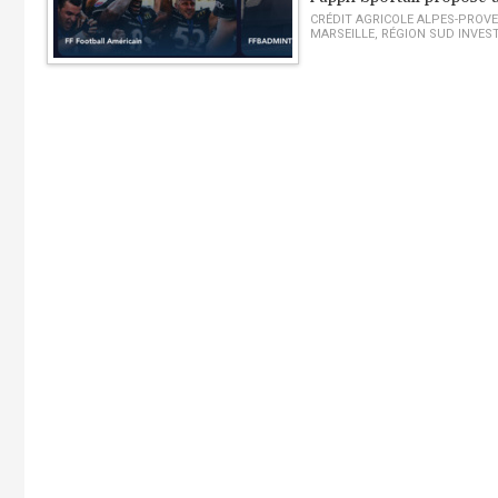
CRÉDIT AGRICOLE ALPES-PROV
MARSEILLE
,
RÉGION SUD INVES