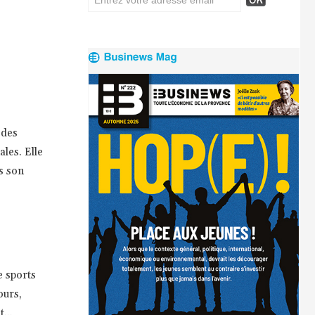
 des
les. Elle
s son
e sports
ours,
...