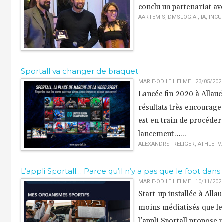
conclu un partenariat ave
AARTEMIS
,
DMSLOG.AI
,
IA
,
INCU
Sportall va changer de braquet
MARIE-ODILE HELME | 23/05/202
Lancée fin 2020 à Allauc
résultats très encourage
est en train de procéder
lancement…...
ALEXANDRE FRELIGER
,
ATHLETV
L’appli Sportall… Parce qu’il n’y a pas que le foot dans l
MARIE-ODILE HELME | 10/11/202
Start-up installée à Alla
moins médiatisés que le 
l’appli Sportall propose 