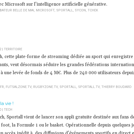
c Microsoft sur l’intelligence artificielle générative.
BATEUR BELLE DE MAI
,
MICROSOFT
,
SPORTALL
,
SYCON
,
TCHEK
2
|
TERRITOIRE
h, cette plate-forme de streaming dédiée au sport qui enregistre
ants, veut désormais séduire les grandes fédérations internationa
 à une levée de fonds de 4 M€. Plus de 240 000 utilisateurs depui
.FR
,
FUTSALZONE.TV
,
RUGBYZONE.TV
,
SPORTALL
,
SPORTALL.TV
,
THIERRY BOUDARD
a vie !
0
|
TECH
uch, Sportall vient de lancer son appli gratuite destinée aux fans d
foot, la Formule 1 ou le basket. Opérationnelle depuis quelques j
un accès inédit à des diffusions d’événements sportifs en direct et