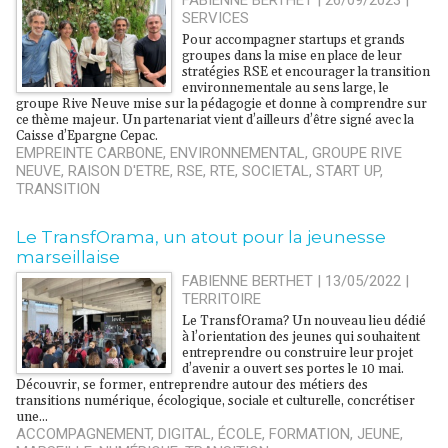
FABIENNE BERTHET | 26/09/2023
|
SERVICES
Pour accompagner startups et grands
groupes dans la mise en place de leur
stratégies RSE et encourager la transition
environnementale au sens large, le
groupe Rive Neuve mise sur la pédagogie et donne à comprendre sur
ce thème majeur. Un partenariat vient d’ailleurs d’être signé avec la
Caisse d’Epargne Cepac.
EMPREINTE CARBONE
,
ENVIRONNEMENTAL
,
GROUPE RIVE
NEUVE
,
RAISON D'ETRE
,
RSE
,
RTE
,
SOCIETAL
,
START UP
,
TRANSITION
Le TransfOrama, un atout pour la jeunesse
marseillaise
FABIENNE BERTHET | 13/05/2022
|
TERRITOIRE
Le TransfOrama? Un nouveau lieu dédié
à l’orientation des jeunes qui souhaitent
entreprendre ou construire leur projet
d’avenir a ouvert ses portes le 10 mai.
Découvrir, se former, entreprendre autour des métiers des
transitions numérique, écologique, sociale et culturelle, concrétiser
une...
ACCOMPAGNEMENT
,
DIGITAL
,
ÉCOLE
,
FORMATION
,
JEUNE
,