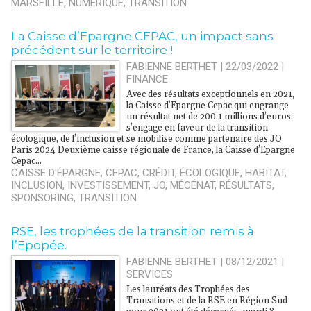
MARSEILLE
,
NUMÉRIQUE
,
TRANSITION
La Caisse d’Epargne CEPAC, un impact sans
précédent sur le territoire !
FABIENNE BERTHET | 22/03/2022
|
FINANCE
Avec des résultats exceptionnels en 2021,
la Caisse d’Epargne Cepac qui engrange
un résultat net de 200,1 millions d’euros,
s’engage en faveur de la transition
écologique, de l’inclusion et se mobilise comme partenaire des JO
Paris 2024 Deuxième caisse régionale de France, la Caisse d’Epargne
Cepac...
CAISSE D'ÉPARGNE
,
CEPAC
,
CRÉDIT
,
ÉCOLOGIQUE
,
HABITAT
,
INCLUSION
,
INVESTISSEMENT
,
JO
,
MÉCÉNAT
,
RÉSULTATS
,
SPONSORING
,
TRANSITION
RSE, les trophées de la transition remis à
l’Epopée.
FABIENNE BERTHET | 08/12/2021
|
SERVICES
Les lauréats des Trophées des
Transitions et de la RSE en Région Sud