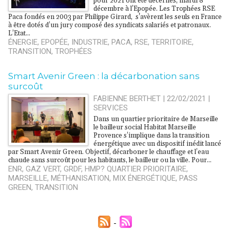
pour 2021 ont été décernés, mardi 8
décembre à l’Epopée. Les Trophées RSE
Paca fondés en 2003 par Philippe Girard, s'avèrent les seuls en France
à être dotés d’un jury composé des syndicats salariés et patronaux.
L’Etat...
ÉNERGIE
,
EPOPÉE
,
INDUSTRIE
,
PACA
,
RSE
,
TERRITOIRE
,
TRANSITION
,
TROPHÉES
Smart Avenir Green : la décarbonation sans
surcoût
FABIENNE BERTHET | 22/02/2021
|
SERVICES
Dans un quartier prioritaire de Marseille
le bailleur social Habitat Marseille
Provence s’implique dans la transition
énergétique avec un dispositif inédit lancé
par Smart Avenir Green. Objectif, décarboner le chauffage et l’eau
chaude sans surcoût pour les habitants, le bailleur ou la ville. Pour...
ENR
,
GAZ VERT
,
GRDF
,
HMP? QUARTIER PRIORITAIRE
,
MARSEILLE
,
MÉTHANISATION
,
MIX ÉNERGÉTIQUE
,
PASS
GREEN
,
TRANSITION