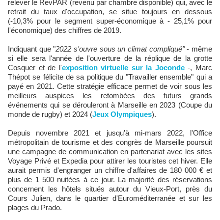
relever le RevPAR (revenu par chambre disponible) qui, avec le
retrait du taux d'occupation, se situe toujours en dessous
(-10,3% pour le segment super-économique à - 25,1% pour
l'économique) des chiffres de 2019.
Indiquant que "
2022 s'ouvre sous un climat compliqué"
- même
si elle sera l'année de l'ouverture de la réplique de la grotte
Cosquer et de l'
exposition virtuelle sur la Joconde
-, Marc
Thépot se félicite de sa politique du "Travailler ensemble" qui a
payé en 2021. Cette stratégie efficace permet de voir sous les
meilleurs auspices les retombées des futurs grands
événements qui se dérouleront à Marseille en 2023 (Coupe du
monde de rugby) et 2024 (
Jeux Olympiques
).
Depuis novembre 2021 et jusqu'à mi-mars 2022, l'Office
métropolitain de tourisme et des congrès de Marseille poursuit
une campagne de communication en partenariat avec les sites
Voyage Privé et Expedia pour attirer les touristes cet hiver. Elle
aurait permis d'engranger un chiffre d'affaires de 180 000 € et
plus de 1 500 nuitées à ce jour. La majorité des réservations
concernent les hôtels situés autour du Vieux-Port, près du
Cours Julien, dans le quartier d'Euroméditerranée et sur les
plages du Prado.