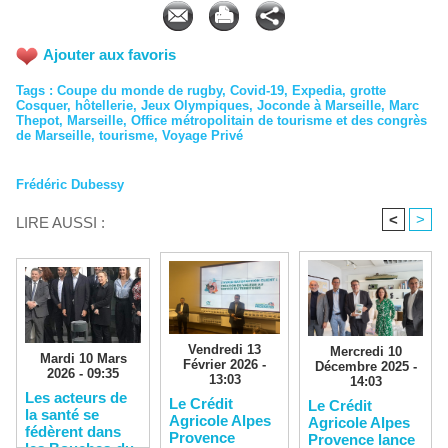
Ajouter aux favoris
Tags
:
Coupe du monde de rugby
,
Covid-19
,
Expedia
,
grotte
Cosquer
,
hôtellerie
,
Jeux Olympiques
,
Joconde à Marseille
,
Marc
Thepot
,
Marseille
,
Office métropolitain de tourisme et des congrès
de Marseille
,
tourisme
,
Voyage Privé
Frédéric Dubessy
<
>
LIRE AUSSI :
Vendredi 13
Mercredi 10
Mardi 10 Mars
Février 2026 -
Décembre 2025 -
2026 - 09:35
13:03
14:03
Les acteurs de
Le Crédit
Le Crédit
la santé se
Agricole Alpes
Agricole Alpes
fédèrent dans
Provence
Provence lance