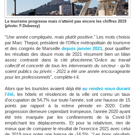
Le tourisme progresse mais n'atteint pas encore les chiffres 2019
(photo: F.Dubessy)
"
Une année compliquée, mais plutôt positive
." Les mots choisis
par Marc Thepot, président de l'Office métropolitain de tourisme
et des congrès de Marseille
depuis janvier 2021
, pour qualifier
les résultats des douze mois de 2021 résument bien un bilan
assez contrasté dans la cité phocéenne."
Grâce au travail
collectif et concerté de tous les intervenants du secteur - qu'ils
soient publics ou privés - 2021 a été une année encourageante
pour les professionnels
", complète-t-il.
Alors que les touristes avaient déjà été
au rendez-vous durant
l'été
, les hôtels et résidences de la ville ont connu un taux
d'occupation de 54,7% sur toute l'année, soit une hausse de 15
points par rapport à la même période en 2020. Cette
progression demeure cependant trompeuse, l'année 2020 ayant
été très marquée par les confinements de la Covid-19
empêchant les déplacements. Et pour la relativiser, rien de
mieux que de comparer le résultat de l'exercice 2021 avec celui
de 2019 pour noter une baisse de -16,5%. "
Les bons résultats