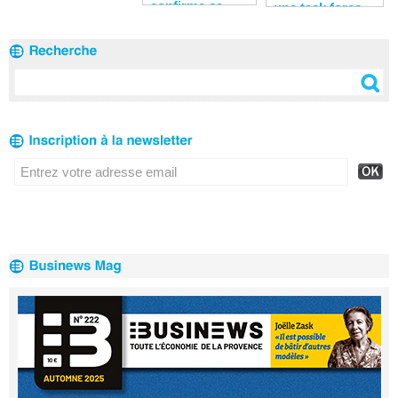
les Bouches-du-
confirme sa
une task force
Rhône
solidité
pour soutenir
financière
les entreprises
du territoire