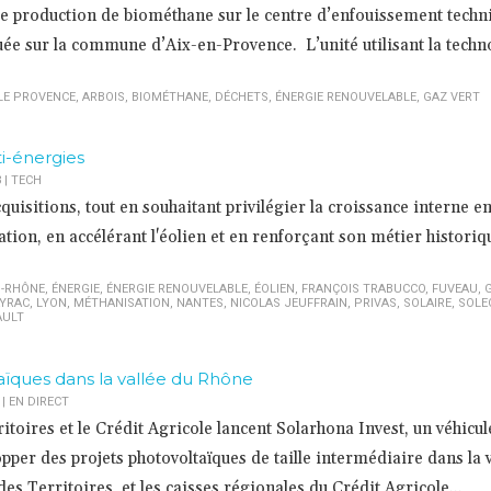
 de production de biométhane sur le centre d’enfouissement techn
tuée sur la commune d’Aix-en-Provence. L’unité utilisant la techn
LE PROVENCE
,
ARBOIS
,
BIOMÉTHANE
,
DÉCHETS
,
ÉNERGIE RENOUVELABLE
,
GAZ VERT
i-énergies
3
|
TECH
quisitions, tout en souhaitant privilégier la croissance interne e
tion, en accélérant l'éolien et en renforçant son métier historiqu
-RHÔNE
,
ÉNERGIE
,
ÉNERGIE RENOUVELABLE
,
ÉOLIEN
,
FRANÇOIS TRABUCCO
,
FUVEAU
,
AYRAC
,
LYON
,
MÉTHANISATION
,
NANTES
,
NICOLAS JEUFFRAIN
,
PRIVAS
,
SOLAIRE
,
SOLE
AULT
taïques dans la vallée du Rhône
|
EN DIRECT
toires et le Crédit Agricole lancent Solarhona Invest, un véhicul
per des projets photovoltaïques de taille intermédiaire dans la v
s Territoires et les caisses régionales du Crédit Agricole...