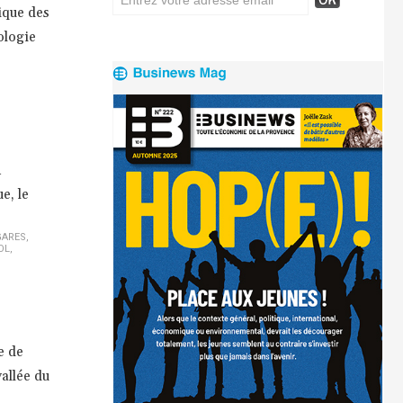
ique des
ologie
n
e, le
GARES
,
OL
,
e de
allée du