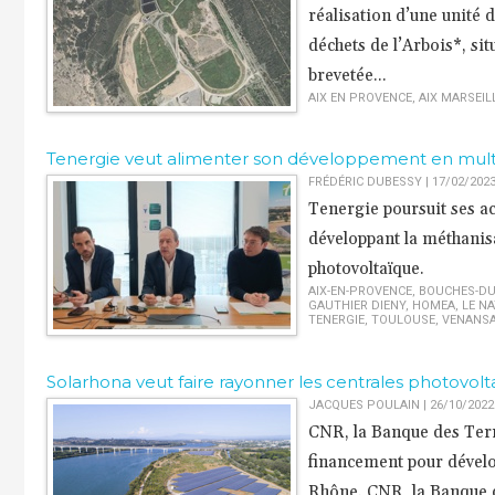
réalisation d’une unité
déchets de l’Arbois*, si
brevetée...
AIX EN PROVENCE
,
AIX MARSEIL
Tenergie veut alimenter son développement en mult
FRÉDÉRIC DUBESSY | 17/02/202
Tenergie poursuit ses ac
développant la méthanisa
photovoltaïque.
AIX-EN-PROVENCE
,
BOUCHES-DU
GAUTHIER DIENY
,
HOMEA
,
LE N
TENERGIE
,
TOULOUSE
,
VENANS
Solarhona veut faire rayonner les centrales photovol
JACQUES POULAIN | 26/10/2022
CNR, la Banque des Terri
financement pour dévelop
Rhône. CNR, la Banque de