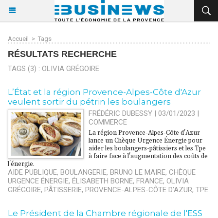
Accueil
>
Tags
RÉSULTATS RECHERCHE
TAGS (3) : OLIVIA GRÉGOIRE
L’État et la région Provence-Alpes-Côte d'Azur
veulent sortir du pétrin les boulangers
FRÉDÉRIC DUBESSY | 03/01/2023
|
COMMERCE
La région Provence-Alpes-Côte d'Azur
lance un Chèque Urgence Énergie pour
aider les boulangers-pâtissiers et les Tpe
à faire face à l'augmentation des coûts de
l'énergie.
AIDE PUBLIQUE
,
BOULANGERIE
,
BRUNO LE MAIRE
,
CHÈQUE
URGENCE ÉNERGIE
,
ÉLISABETH BORNE
,
FRANCE
,
OLIVIA
GRÉGOIRE
,
PÂTISSERIE
,
PROVENCE-ALPES-CÔTE D'AZUR
,
TPE
Le Président de la Chambre régionale de l'ESS