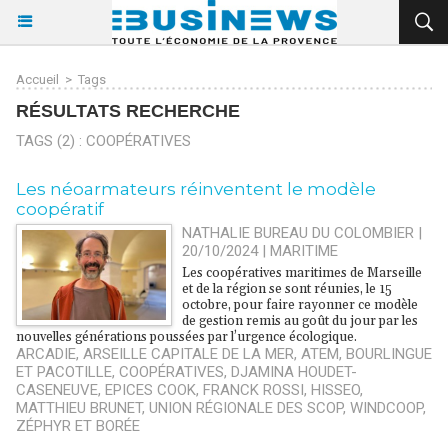
Accueil
>
Tags
RÉSULTATS RECHERCHE
TAGS (2) : COOPÉRATIVES
Les néoarmateurs réinventent le modèle
coopératif
NATHALIE BUREAU DU COLOMBIER |
20/10/2024
|
MARITIME
Les coopératives maritimes de Marseille
et de la région se sont réunies, le 15
octobre, pour faire rayonner ce modèle
de gestion remis au goût du jour par les
nouvelles générations poussées par l’urgence écologique.
ARCADIE
,
ARSEILLE CAPITALE DE LA MER
,
ATEM
,
BOURLINGUE
ET PACOTILLE
,
COOPÉRATIVES
,
DJAMINA HOUDET-
CASENEUVE
,
EPICES COOK
,
FRANCK ROSSI
,
HISSEO
,
MATTHIEU BRUNET
,
UNION RÉGIONALE DES SCOP
,
WINDCOOP
,
ZÉPHYR ET BORÉE