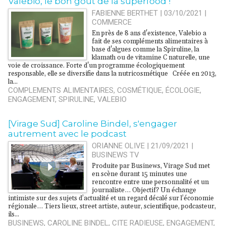
Valebio, le bon goût de la superfood !
FABIENNE BERTHET | 03/10/2021
|
COMMERCE
En près de 8 ans d'existence, Valebio a
fait de ses compléments alimentaires à
base d'algues comme la Spiruline, la
klamath ou de vitamine C naturelle, une
voie de croissance. Forte d'un programme écologiquement
responsable, elle se diversifie dans la nutricosmétique Créée en 2013,
la...
COMPLEMENTS ALIMENTAIRES
,
COSMÉTIQUE
,
ÉCOLOGIE
,
ENGAGEMENT
,
SPIRULINE
,
VALEBIO
[Virage Sud] Caroline Bindel, s'engager
autrement avec le podcast
ORIANNE OLIVE | 21/09/2021
|
BUSINEWS TV
Produite par Businews, Virage Sud met
en scène durant 15 minutes une
rencontre entre une personnalité et un
journaliste… Objectif? Un échange
intimiste sur des sujets d’actualité et un regard décalé sur l’économie
régionale… Tiers lieux, street artiste, auteur, scientifique, podcasteur,
ils...
BUSINEWS
,
CAROLINE BINDEL
,
CITE RADIEUSE
,
ENGAGEMENT
,