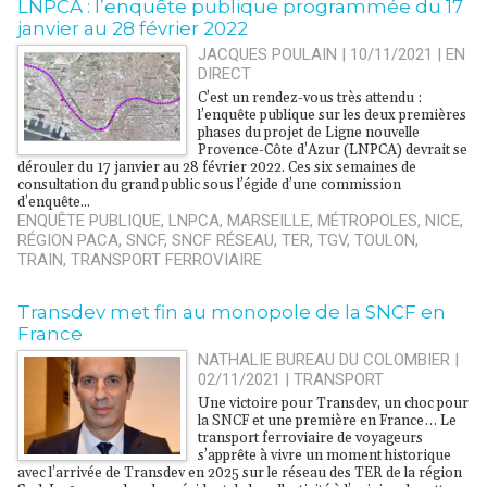
LNPCA : l’enquête publique programmée du 17
janvier au 28 février 2022
JACQUES POULAIN | 10/11/2021
|
EN
DIRECT
C’est un rendez-vous très attendu :
l’enquête publique sur les deux premières
phases du projet de Ligne nouvelle
Provence-Côte d’Azur (LNPCA) devrait se
dérouler du 17 janvier au 28 février 2022. Ces six semaines de
consultation du grand public sous l’égide d’une commission
d’enquête...
ENQUÊTE PUBLIQUE
,
LNPCA
,
MARSEILLE
,
MÉTROPOLES
,
NICE
,
RÉGION PACA
,
SNCF
,
SNCF RÉSEAU
,
TER
,
TGV
,
TOULON
,
TRAIN
,
TRANSPORT FERROVIAIRE
​Transdev met fin au monopole de la SNCF en
France
NATHALIE BUREAU DU COLOMBIER |
02/11/2021
|
TRANSPORT
Une victoire pour Transdev, un choc pour
la SNCF et une première en France… Le
transport ferroviaire de voyageurs
s’apprête à vivre un moment historique
avec l’arrivée de Transdev en 2025 sur le réseau des TER de la région