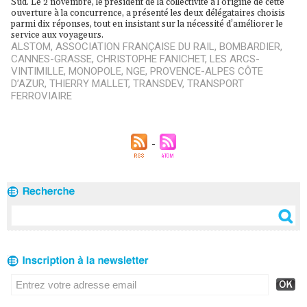
Sud. Le 2 novembre, le président de la collectivité à l’origine de cette
ouverture à la concurrence, a présenté les deux délégataires choisis
parmi dix réponses, tout en insistant sur la nécessité d’améliorer le
service aux voyageurs.
ALSTOM
,
ASSOCIATION FRANÇAISE DU RAIL
,
BOMBARDIER
,
CANNES-GRASSE
,
CHRISTOPHE FANICHET
,
LES ARCS-
VINTIMILLE
,
MONOPOLE
,
NGE
,
PROVENCE-ALPES CÔTE
D’AZUR
,
THIERRY MALLET
,
TRANSDEV
,
TRANSPORT
FERROVIAIRE