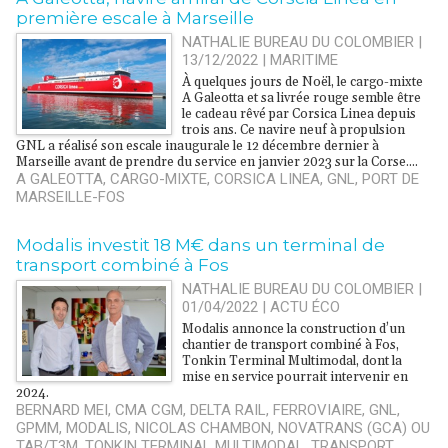
première escale à Marseille
NATHALIE BUREAU DU COLOMBIER |
13/12/2022
|
MARITIME
À quelques jours de Noël, le cargo-mixte
A Galeotta et sa livrée rouge semble être
le cadeau rêvé par Corsica Linea depuis
trois ans. Ce navire neuf à propulsion
GNL a réalisé son escale inaugurale le 12 décembre dernier à
Marseille avant de prendre du service en janvier 2023 sur la Corse....
A GALEOTTA
,
CARGO-MIXTE
,
CORSICA LINEA
,
GNL
,
PORT DE
MARSEILLE-FOS
Modalis investit 18 M€ dans un terminal de
transport combiné à Fos
NATHALIE BUREAU DU COLOMBIER |
01/04/2022
|
ACTU ÉCO
Modalis annonce la construction d’un
chantier de transport combiné à Fos,
Tonkin Terminal Multimodal, dont la
mise en service pourrait intervenir en
2024.
BERNARD MEI
,
CMA CGM
,
DELTA RAIL
,
FERROVIAIRE
,
GNL
,
GPMM
,
MODALIS
,
NICOLAS CHAMBON
,
NOVATRANS (GCA) OU
TAB/T3M
,
TONKIN TERMINAL MULTIMODAL
,
TRANSPORT