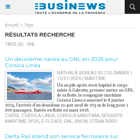
Accueil
>
Tags
RÉSULTATS RECHERCHE
TAGS (6) : GNL
​Un deuxième navire au GNL en 2026 pour
Corsica Linea
NATHALIE BUREAU DU COLOMBIER |
12/01/2024
|
MARITIME
Un an pile après avoir baptisé le cargo-
mixte A Galeotta, premier navire au GNL
de sa flotte, la compagnie maritime
Corsica Linea a annoncé le 8 janvier
2024, l’arrivée d’un deuxième ro-pax neuf de 203 m de long pour 1
000 passagers. Entrée en flotte en mars 2026.
CORSE
,
CORSICA LINEA
,
CORSICA MARITIMA
,
DESSERTE
MARITIME
,
DFDS
,
E-FLEXER
,
GNL
,
SNCM
,
STENA RORO
​Delta Rail étend son service ferroviaire sur