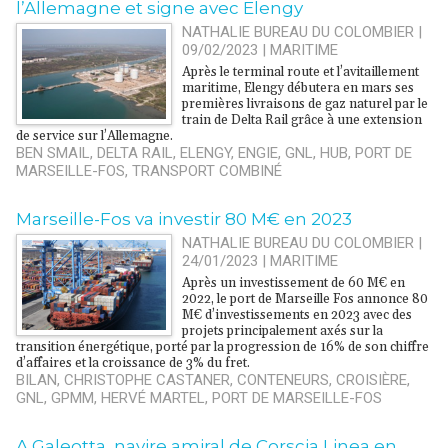
l’Allemagne et signe avec Elengy
NATHALIE BUREAU DU COLOMBIER |
09/02/2023
|
MARITIME
Après le terminal route et l’avitaillement
maritime, Elengy débutera en mars ses
premières livraisons de gaz naturel par le
train de Delta Rail grâce à une extension
de service sur l’Allemagne.
BEN SMAIL
,
DELTA RAIL
,
ELENGY
,
ENGIE
,
GNL
,
HUB
,
PORT DE
MARSEILLE-FOS
,
TRANSPORT COMBINÉ
​Marseille-Fos va investir 80 M€ en 2023
NATHALIE BUREAU DU COLOMBIER |
24/01/2023
|
MARITIME
Après un investissement de 60 M€ en
2022, le port de Marseille Fos annonce 80
M€ d’investissements en 2023 avec des
projets principalement axés sur la
transition énergétique, porté par la progression de 16% de son chiffre
d’affaires et la croissance de 3% du fret.
BILAN
,
CHRISTOPHE CASTANER
,
CONTENEURS
,
CROISIÈRE
,
GNL
,
GPMM
,
HERVÉ MARTEL
,
PORT DE MARSEILLE-FOS
​A Galeotta, navire amiral de Corscia Linea en