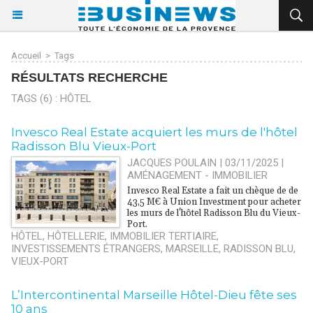
Accueil
>
Tags
RÉSULTATS RECHERCHE
TAGS (6) : HÔTEL
Invesco Real Estate acquiert les murs de l'hôtel
Radisson Blu Vieux-Port
JACQUES POULAIN | 03/11/2025
|
AMÉNAGEMENT - IMMOBILIER
Invesco Real Estate a fait un chèque de de
43,5 M€ à Union Investment pour acheter
les murs de l'hôtel Radisson Blu du Vieux-
Port.
HÔTEL
,
HÔTELLERIE
,
IMMOBILIER TERTIAIRE
,
INVESTISSEMENTS ÉTRANGERS
,
MARSEILLE
,
RADISSON BLU
,
VIEUX-PORT
L’Intercontinental Marseille Hôtel-Dieu fête ses
10 ans