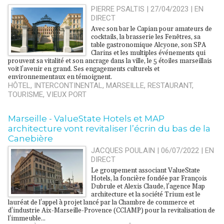
PIERRE PSALTIS | 27/04/2023
|
EN
DIRECT
Avec son bar le Capian pour amateurs de
cocktails, la brasserie les Fenêtres, sa
table gastronomique Alcyone, son SPA
Clarins et les multiples événements qui
prouvent sa vitalité et son ancrage dans la ville, le 5 étoiles marseillais
voit l’avenir en grand. Ses engagements culturels et
environnementaux en témoignent.
HÔTEL
,
INTERCONTINENTAL
,
MARSEILLE
,
RESTAURANT
,
TOURISME
,
VIEUX PORT
Marseille - ValueState Hotels et MAP
architecture vont revitaliser l’écrin du bas de la
Canebière
JACQUES POULAIN | 06/07/2022
|
EN
DIRECT
Le groupement associant ValueState
Hotels, la foncière fondée par François
Dubrule et Alexis Claude, l’agence Map
architecture et la société Trium est le
lauréat de l’appel à projet lancé par la Chambre de commerce et
d’industrie Aix-Marseille-Provence (CCIAMP) pour la revitalisation de
l’immeuble...