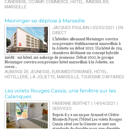
CANEBIÈRE
,
CCIAMP
,
COMMERCE
,
HÔTEL
,
IMMOBILIER
,
MARSEILLE
Meininger se déploie à Marseille
JACQUES POULAIN | 05/05/2021
|
EN
DIRECT
L'hôtelier allemand Meininger ouvrira
son premier établissement marseillais à
la Joliette au début 2022. Un hôtel de 194
chambres déclinant un concept hybride
inédit : mi-hôtel, mi-auberge de jeunesse. Début 2022, le groupe
Meininger ouvrira son premier hôtel marseillais à la Joliette, au
coeur...
AUBERGE DE JEUNESSE
,
EUROMÉDITERRANÉE
,
HÔTEL
,
HÔTELLERIE
,
LA JOLIETTE
,
MARSEILLE
,
TOURISME D'AFFAIRES
Les volets Rouges Cassis, une fenêtre sur les
Calanques
FABIENNE BERTHET | 14/04/2021
|
SERVICES
Repris il y a un an par Arnaud et Cédric
Montech Payet, l'Hôtel Les volets Rouges
Cassis situé sur la Gineste se met aux
standards du durable pour une clientèle