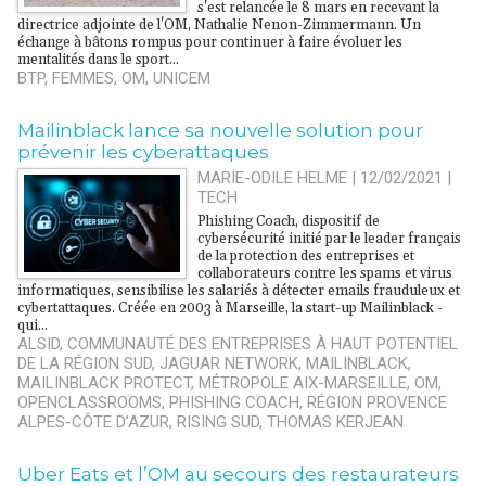
s'est relancée le 8 mars en recevant la
directrice adjointe de l'OM, Nathalie Nenon-Zimmermann. Un
échange à bâtons rompus pour continuer à faire évoluer les
mentalités dans le sport...
BTP
,
FEMMES
,
OM
,
UNICEM
Mailinblack lance sa nouvelle solution pour
prévenir les cyberattaques
MARIE-ODILE HELME | 12/02/2021
|
TECH
Phishing Coach, dispositif de
cybersécurité initié par le leader français
de la protection des entreprises et
collaborateurs contre les spams et virus
informatiques, sensibilise les salariés à détecter emails frauduleux et
cybertattaques. Créée en 2003 à Marseille, la start-up Mailinblack -
qui...
ALSID
,
COMMUNAUTÉ DES ENTREPRISES À HAUT POTENTIEL
DE LA RÉGION SUD
,
JAGUAR NETWORK
,
MAILINBLACK
,
MAILINBLACK PROTECT
,
MÉTROPOLE AIX-MARSEILLE
,
OM
,
OPENCLASSROOMS
,
PHISHING COACH
,
RÉGION PROVENCE
ALPES-CÔTE D’AZUR
,
RISING SUD
,
THOMAS KERJEAN
Uber Eats et l’OM au secours des restaurateurs