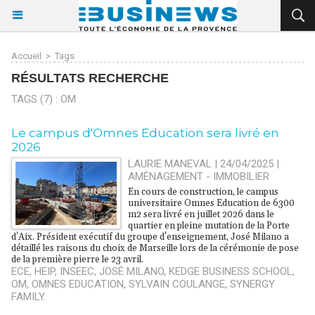
Accueil
>
Tags
RÉSULTATS RECHERCHE
TAGS (7) : OM
​Le campus d'Omnes Education sera livré en
2026
LAURIE MANEVAL | 24/04/2025
|
AMÉNAGEMENT - IMMOBILIER
En cours de construction, le campus
universitaire Omnes Education de 6300
m2 sera livré en juillet 2026 dans le
quartier en pleine mutation de la Porte
d’Aix. Président exécutif du groupe d'enseignement, José Milano a
détaillé les raisons du choix de Marseille lors de la cérémonie de pose
de la première pierre le 23 avril.
ECE
,
HEIP
,
INSEEC
,
JOSÉ MILANO
,
KEDGE BUSINESS SCHOOL
,
OM
,
OMNES EDUCATION
,
SYLVAIN COULANGE
,
SYNERGY
FAMILY.