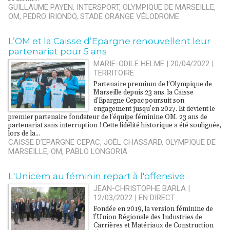
GUILLAUME PAYEN
,
INTERSPORT
,
OLYMPIQUE DE MARSEILLE
,
OM
,
PEDRO IRIONDO
,
STADE ORANGE VÉLODROME
L’OM et la Caisse d’Epargne renouvellent leur
partenariat pour 5 ans
MARIE-ODILE HELME | 20/04/2022
|
TERRITOIRE
Partenaire premium de l’Olympique de
Marseille depuis 23 ans, la Caisse
d’Epargne Cepac poursuit son
engagement jusqu’en 2027. Et devient le
premier partenaire fondateur de l’équipe féminine OM. 23 ans de
partenariat sans interruption ! Cette fidélité historique a été soulignée,
lors de la...
CAISSE D’EPARGNE CEPAC
,
JOËL CHASSARD
,
OLYMPIQUE DE
MARSEILLE
,
OM
,
PABLO LONGORIA
L'Unicem au féminin repart à l'offensive
JEAN-CHRISTOPHE BARLA |
12/03/2022
|
EN DIRECT
Fondée en 2019, la version féminine de
l'Union Régionale des Industries de
Carrières et Matériaux de Construction