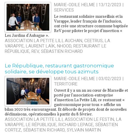
MARIE-ODILE HELME | 13/12/2023
|
SERVICES
Le restaurant solidaire marseillais et la
Varappe, leader français de l’inclusion,
ont crée une structure commune baptisée
ReV pour piloter le projet d’insertion «
Les Jardins d’Aubagne ».
ASSOCIATION LA PETITE LILI
,
AUCHAN
,
CEETRUS
,
LA
VARAPPE
,
LAURENT LAÏK
,
NHOOD
,
RESTAURANT LE
RÉPUBLIQUE
,
REV
,
SÉBASTIEN RICHARD
Le République, restaurant gastronomique
solidaire, se développe tous azimuts
MARIE-ODILE HELME | 03/02/2023
|
TERRITOIRE
Ouvert il y a un an au cœur de Marseille et
porté par l’association-entreprise
d’insertion La Petite Lili, ce restaurant «
gastronomique pour tous » affiche un
bilan 2022 très encourageant. Et déborde de projets dont de nouvelles
déclinaisons, opérationnelles à partir du 8 février.
ASSOCIATION LA PETITE LILI
,
ASSOCIATION LE FESTIN
,
LA
VARAPPE
,
LE RÉPUBLIQUE
,
RICHARD LEPAGE
,
SÉBASTIEN
CORTEZ
,
SÉBASTIEN RICHARD
,
SYLVAIN MARTIN