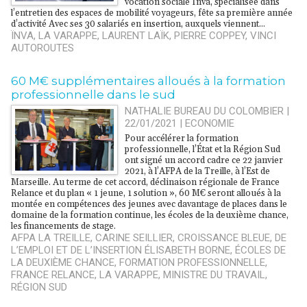
vocation sociale Ïnva, spécialisée dans
l’entretien des espaces de mobilité voyageurs, fête sa première année
d’activité Avec ses 30 salariés en insertion, auxquels viennent...
ÏNVA
,
LA VARAPPE
,
LAURENT LAÏK
,
PIERRE COPPEY
,
VINCI
AUTOROUTES
​60 M€ supplémentaires alloués à la formation
professionnelle dans le sud
NATHALIE BUREAU DU COLOMBIER |
22/01/2021
|
ECONOMIE
Pour accélérer la formation
professionnelle, l’État et la Région Sud
ont signé un accord cadre ce 22 janvier
2021, à l’AFPA de la Treille, à l’Est de
Marseille. Au terme de cet accord, déclinaison régionale de France
Relance et du plan « 1 jeune, 1 solution », 60 M€ seront alloués à la
montée en compétences des jeunes avec davantage de places dans le
domaine de la formation continue, les écoles de la deuxième chance,
les financements de stage.
AFPA LA TREILLE
,
CARINE SEILLIER
,
CROISSANCE BLEUE
,
DE
L’EMPLOI ET DE L’INSERTION ÉLISABETH BORNE
,
ÉCOLES DE
LA DEUXIÈME CHANCE
,
FORMATION PROFESSIONNELLE
,
FRANCE RELANCE
,
LA VARAPPE
,
MINISTRE DU TRAVAIL
,
RÉGION SUD