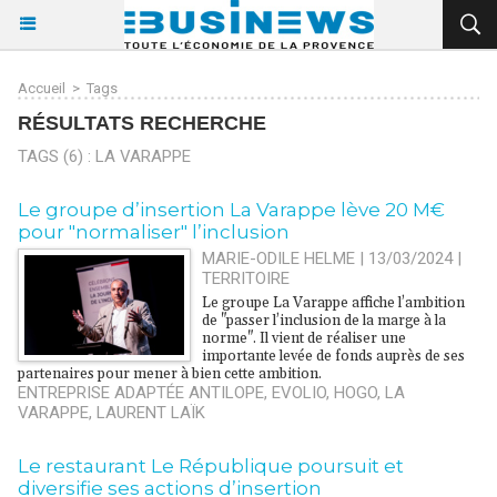
Accueil
>
Tags
RÉSULTATS RECHERCHE
TAGS (6) : LA VARAPPE
Le groupe d’insertion La Varappe lève 20 M€
pour "normaliser" l’inclusion
MARIE-ODILE HELME | 13/03/2024
|
TERRITOIRE
Le groupe La Varappe affiche l’ambition
de "passer l’inclusion de la marge à la
norme". Il vient de réaliser une
importante levée de fonds auprès de ses
partenaires pour mener à bien cette ambition.
ENTREPRISE ADAPTÉE ANTILOPE
,
EVOLIO
,
HOGO
,
LA
VARAPPE
,
LAURENT LAÏK
Le restaurant Le République poursuit et
diversifie ses actions d’insertion