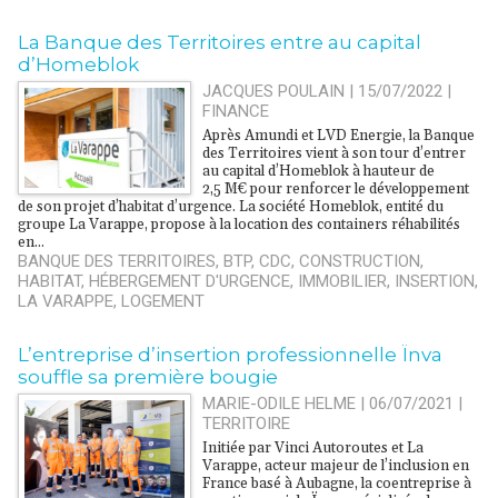
La Banque des Territoires entre au capital
d’Homeblok
JACQUES POULAIN | 15/07/2022
|
FINANCE
Après Amundi et LVD Energie, la Banque
des Territoires vient à son tour d’entrer
au capital d’Homeblok à hauteur de
2,5 M€ pour renforcer le développement
de son projet d’habitat d’urgence. La société Homeblok, entité du
groupe La Varappe, propose à la location des containers réhabilités
en...
BANQUE DES TERRITOIRES
,
BTP
,
CDC
,
CONSTRUCTION
,
HABITAT
,
HÉBERGEMENT D'URGENCE
,
IMMOBILIER
,
INSERTION
,
LA VARAPPE
,
LOGEMENT
L’entreprise d’insertion professionnelle Ïnva
souffle sa première bougie
MARIE-ODILE HELME | 06/07/2021
|
TERRITOIRE
Initiée par Vinci Autoroutes et La
Varappe, acteur majeur de l’inclusion en
France basé à Aubagne, la coentreprise à