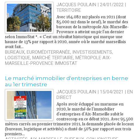
JACQUES POULAIN | 24/01/2022
|
TERRITOIRE
Avec 164.082 m2 placés en 2021 (dont
85.000 m2 dans le neuf), le marché des
bureaux de la métropole Aix-Marseille-
Provence a atteint un pic l’an dernier
selon ImmoStat *. « C’est un résultat historique qui marque une
hausse de 13% par rapport à 2020, année où le marché marseillais
avait fait...
BUREAUX
,
EUROMÉDITERRANÉE
,
INVESTISSEMENTS
,
LOGISTIQUE
,
MARCHÉ TERTIAIRE
,
MÉTROPOLE AIX-
MARSEILLE-PROVENCE IMMOSTAT
Le marché immobilier d'entreprises en berne
au 1er trimestre
JACQUES POULAIN | 15/04/2021
|
EN
DIRECT
Après avoir échappé au marasme en
2020, le marché de l’immobilier
d’entreprises d’Aix-Marseille subit le
contrecoup en ce début 2021. Avec 95.500
mètres carrés au premier trimestre 2021, la demande placée de locaux
(bureaux, logistique et activités) a chuté de 50% par rapport aux trois
premiers...