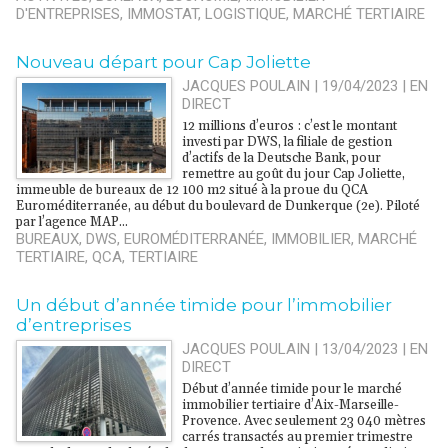
D'ENTREPRISES
,
IMMOSTAT
,
LOGISTIQUE
,
MARCHÉ TERTIAIRE
Nouveau départ pour Cap Joliette
JACQUES POULAIN | 19/04/2023
|
EN
DIRECT
12 millions d’euros : c’est le montant
investi par DWS, la filiale de gestion
d’actifs de la Deutsche Bank, pour
remettre au goût du jour Cap Joliette,
immeuble de bureaux de 12 100 m2 situé à la proue du QCA
Euroméditerranée, au début du boulevard de Dunkerque (2e). Piloté
par l’agence MAP...
BUREAUX
,
DWS
,
EUROMÉDITERRANÉE
,
IMMOBILIER
,
MARCHÉ
TERTIAIRE
,
QCA
,
TERTIAIRE
Un début d’année timide pour l’immobilier
d’entreprises
JACQUES POULAIN | 13/04/2023
|
EN
DIRECT
Début d’année timide pour le marché
immobilier tertiaire d’Aix-Marseille-
Provence. Avec seulement 23 040 mètres
carrés transactés au premier trimestre