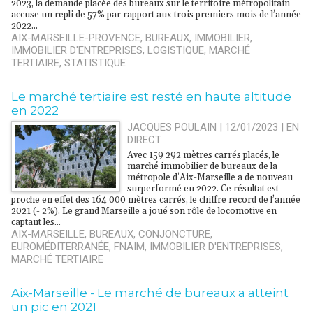
2023, la demande placée des bureaux sur le territoire métropolitain
accuse un repli de 57% par rapport aux trois premiers mois de l’année
2022...
AIX-MARSEILLE-PROVENCE
,
BUREAUX
,
IMMOBILIER
,
IMMOBILIER D'ENTREPRISES
,
LOGISTIQUE
,
MARCHÉ
TERTIAIRE
,
STATISTIQUE
Le marché tertiaire est resté en haute altitude
en 2022
JACQUES POULAIN | 12/01/2023
|
EN
DIRECT
Avec 159 292 mètres carrés placés, le
marché immobilier de bureaux de la
métropole d’Aix-Marseille a de nouveau
surperformé en 2022. Ce résultat est
proche en effet des 164 000 mètres carrés, le chiffre record de l’année
2021 (- 2%). Le grand Marseille a joué son rôle de locomotive en
captant les...
AIX-MARSEILLE
,
BUREAUX
,
CONJONCTURE
,
EUROMÉDITERRANÉE
,
FNAIM
,
IMMOBILIER D'ENTREPRISES
,
MARCHÉ TERTIAIRE
Aix-Marseille - Le marché de bureaux a atteint
un pic en 2021