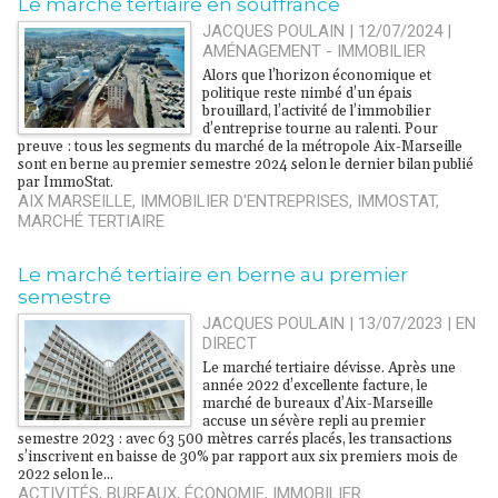
Le marché tertiaire en souffrance
JACQUES POULAIN | 12/07/2024
|
AMÉNAGEMENT - IMMOBILIER
Alors que l’horizon économique et
politique reste nimbé d’un épais
brouillard, l’activité de l’immobilier
d’entreprise tourne au ralenti. Pour
preuve : tous les segments du marché de la métropole Aix-Marseille
sont en berne au premier semestre 2024 selon le dernier bilan publié
par ImmoStat.
AIX MARSEILLE
,
IMMOBILIER D'ENTREPRISES
,
IMMOSTAT
,
MARCHÉ TERTIAIRE
Le marché tertiaire en berne au premier
semestre
JACQUES POULAIN | 13/07/2023
|
EN
DIRECT
Le marché tertiaire dévisse. Après une
année 2022 d’excellente facture, le
marché de bureaux d’Aix-Marseille
accuse un sévère repli au premier
semestre 2023 : avec 63 500 mètres carrés placés, les transactions
s’inscrivent en baisse de 30% par rapport aux six premiers mois de
2022 selon le...
ACTIVITÉS
,
BUREAUX
,
ÉCONOMIE
,
IMMOBILIER