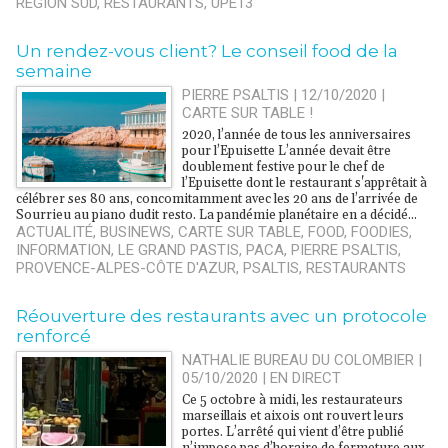
REGION SUD
,
RESTAURANTS
,
UPE13
Un rendez-vous client? Le conseil food de la
semaine
PIERRE PSALTIS | 12/10/2020
|
CARTE SUR TABLE !
2020, l’année de tous les anniversaires
pour l’Epuisette L’année devait être
doublement festive pour le chef de
l’Epuisette dont le restaurant s'apprêtait à
célébrer ses 80 ans, concomitamment avec les 20 ans de l’arrivée de
Sourrieu au piano dudit resto. La pandémie planétaire en a décidé...
ACTUALITÉ
,
BUSINEWS
,
CARTE SUR TABLE
,
FOOD
,
FOODIES
,
INFORMATION
,
LE GRAND PASTIS
,
PACA
,
PIERRE PSALTIS
,
PROVENCE-ALPES-CÔTE D'AZUR
,
PSALTIS
,
RESTAURANTS
​Réouverture des restaurants avec un protocole
renforcé
NATHALIE BUREAU DU COLOMBIER |
05/10/2020
|
EN DIRECT
Ce 5 octobre à midi, les restaurateurs
marseillais et aixois ont rouvert leurs
portes. L’arrêté qui vient d’être publié