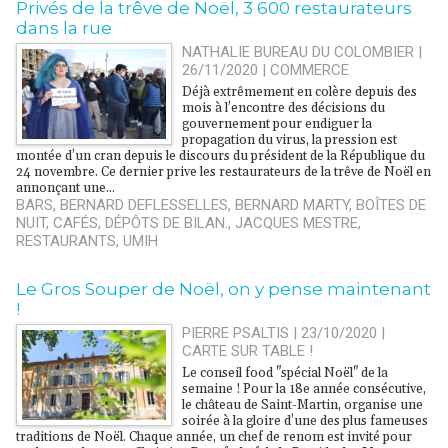
​Privés de la trêve de Noël, 3 600 restaurateurs
dans la rue
NATHALIE BUREAU DU COLOMBIER |
26/11/2020
|
COMMERCE
Déjà extrêmement en colère depuis des
mois à l’encontre des décisions du
gouvernement pour endiguer la
propagation du virus, la pression est
montée d’un cran depuis le discours du président de la République du
24 novembre. Ce dernier prive les restaurateurs de la trêve de Noël en
annonçant une...
BARS
,
BERNARD DEFLESSELLES
,
BERNARD MARTY
,
BOÎTES DE
NUIT
,
CAFÉS
,
DÉPÔTS DE BILAN.
,
JACQUES MESTRE
,
RESTAURANTS
,
UMIH
Le Gros Souper de Noël, on y pense maintenant
!
PIERRE PSALTIS | 23/10/2020
|
CARTE SUR TABLE !
Le conseil food "spécial Noël" de la
semaine ! Pour la 18e année consécutive,
le château de Saint-Martin, organise une
soirée à la gloire d’une des plus fameuses
traditions de Noël. Chaque année, un chef de renom est invité pour