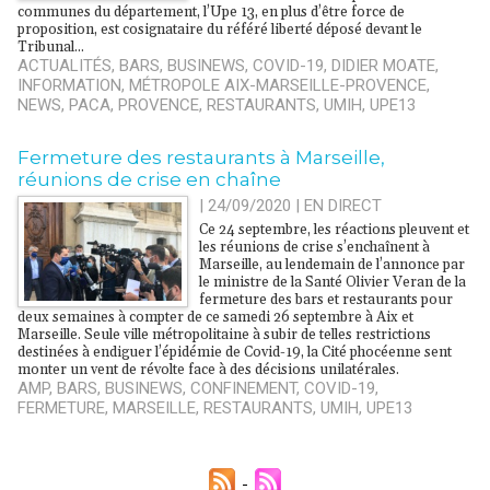
communes du département, l’Upe 13, en plus d’être force de
proposition, est cosignataire du référé liberté déposé devant le
Tribunal...
ACTUALITÉS
,
BARS
,
BUSINEWS
,
COVID-19
,
DIDIER MOATE
,
INFORMATION
,
MÉTROPOLE AIX-MARSEILLE-PROVENCE
,
NEWS
,
PACA
,
PROVENCE
,
RESTAURANTS
,
UMIH
,
UPE13
​Fermeture des restaurants à Marseille,
réunions de crise en chaîne
| 24/09/2020
|
EN DIRECT
Ce 24 septembre, les réactions pleuvent et
les réunions de crise s’enchaînent à
Marseille, au lendemain de l’annonce par
le ministre de la Santé Olivier Veran de la
fermeture des bars et restaurants pour
deux semaines à compter de ce samedi 26 septembre à Aix et
Marseille. Seule ville métropolitaine à subir de telles restrictions
destinées à endiguer l’épidémie de Covid-19, la Cité phocéenne sent
monter un vent de révolte face à des décisions unilatérales.
AMP
,
BARS
,
BUSINEWS
,
CONFINEMENT
,
COVID-19
,
FERMETURE
,
MARSEILLE
,
RESTAURANTS
,
UMIH
,
UPE13