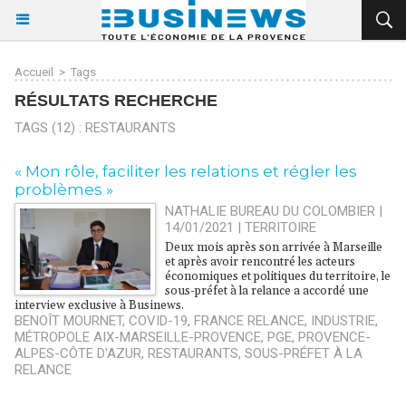
Accueil
>
Tags
RÉSULTATS RECHERCHE
TAGS (12) : RESTAURANTS
« Mon rôle, faciliter les relations et régler les
problèmes »
NATHALIE BUREAU DU COLOMBIER |
14/01/2021
|
TERRITOIRE
Deux mois après son arrivée à Marseille
et après avoir rencontré les acteurs
économiques et politiques du territoire, le
sous-préfet à la relance a accordé une
interview exclusive à Businews.
BENOÎT MOURNET
,
COVID-19
,
FRANCE RELANCE
,
INDUSTRIE
,
MÉTROPOLE AIX-MARSEILLE-PROVENCE
,
PGE
,
PROVENCE-
ALPES-CÔTE D'AZUR
,
RESTAURANTS
,
SOUS-PRÉFET À LA
RELANCE