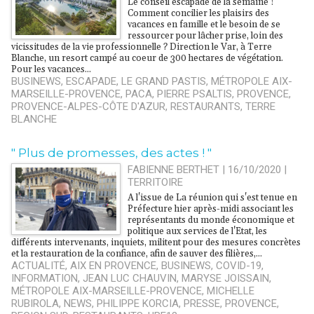
Le conseil escapade de la semaine !
Comment concilier les plaisirs des
vacances en famille et le besoin de se
ressourcer pour lâcher prise, loin des
vicissitudes de la vie professionnelle ? Direction le Var, à Terre
Blanche, un resort campé au coeur de 300 hectares de végétation.
Pour les vacances...
BUSINEWS
,
ESCAPADE
,
LE GRAND PASTIS
,
MÉTROPOLE AIX-
MARSEILLE-PROVENCE
,
PACA
,
PIERRE PSALTIS
,
PROVENCE
,
PROVENCE-ALPES-CÔTE D'AZUR
,
RESTAURANTS
,
TERRE
BLANCHE
" Plus de promesses, des actes ! "
FABIENNE BERTHET | 16/10/2020
|
TERRITOIRE
A l'issue de La réunion qui s'est tenue en
Préfecture hier après-midi associant les
représentants du monde économique et
politique aux services de l'Etat, les
différents intervenants, inquiets, militent pour des mesures concrètes
et la restauration de la confiance, afin de sauver des filières,...
ACTUALITÉ
,
AIX EN PROVENCE
,
BUSINEWS
,
COVID-19
,
INFORMATION
,
JEAN LUC CHAUVIN
,
MARYSE JOISSAIN
,
MÉTROPOLE AIX-MARSEILLE-PROVENCE
,
MICHELLE
RUBIROLA
,
NEWS
,
PHILIPPE KORCIA
,
PRESSE
,
PROVENCE
,