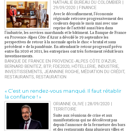
NATHALIE BUREAU DU COLOMBIER |
29/09/2020
|
FINANCE
Avec le déconfinement, l’économie
régionale retrouve progressivement des
couleurs depuis le mois mai avec une
reprise de l’activité aussi bien dans
l’industrie, les services marchands et le bâtiment. La Banque de France
en Provence-Alpes Côte d’Azur a dévoilé le 29 septembre les
perspectives de retour à la normale après le choc « brutal et sans
précédent » de la pandémie. En attendant le retour progressif prévu
entre fin 2020 et 2021, les entreprises ont très fortement réduit leurs
investissements.
BANQUE DE FRANCE EN PROVENCE-ALPES CÔTE D’AZUR
,
BERNARD BENITEZ
,
BTP
,
FDE2020
,
HÔTELLERIE
,
INDUSTRIE
,
INVESTISSEMENTS
,
JEANNINE ROGHE
,
MÉDIATION DU CRÉDIT
,
RESTAURANTS
,
RESTAURATION
« C’est un rendez-vous manqué. Il faut rétablir
la confiance ! »
ORIANNE OLIVE | 28/09/2020
|
TERRITOIRE
Suite aux réunions de crise et aux
manifestations qui ne décolèrent pas
depuis l’annonce de la fermeture des bars
et des restaurants dans plusieurs villes et