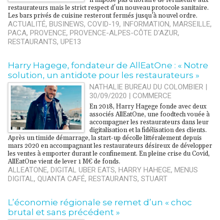
n’impose pas d’horaire de fermeture aux
restaurateurs mais le strict respect d'un nouveau protocole sanitaire.
Les bars privés de cuisine resteront fermés jusqu'à nouvel ordre.
ACTUALITÉ
,
BUSINEWS
,
COVID-19
,
INFORMATION
,
MARSEILLE
,
PACA
,
PROVENCE
,
PROVENCE-ALPES-CÔTE D'AZUR
,
RESTAURANTS
,
UPE13
Harry Hagege, fondateur de AllEatOne : « Notre
solution, un antidote pour les restaurateurs »
NATHALIE BUREAU DU COLOMBIER |
30/09/2020
|
COMMERCE
En 2018, Harry Hagege fonde avec deux
associés AllEatOne, une foodtech vouée à
accompagner les restaurateurs dans leur
digitalisation et la fidélisation des clients.
Après un timide démarrage, la start-up décolle littéralement depuis
mars 2020 en accompagnant les restaurateurs désireux de développer
les ventes à emporter durant le confinement. En pleine crise du Covid,
AllEatOne vient de lever 1 M€ de fonds.
ALLEATONE
,
DIGITAL UBER EATS
,
HARRY HAHEGE
,
MENUS
DIGITAL
,
QUANTA CAFÉ
,
RESTAURANTS
,
STUART
L’économie régionale se remet d’un « choc
brutal et sans précédent »