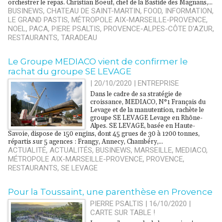
orchestrer le repas. Christian Boeuf, chef de la Bastide des Magnans,...
BUSINEWS
,
CHATEAU DE SAINT-MARTIN
,
FOOD
,
INFORMATION
,
LE GRAND PASTIS
,
MÉTROPOLE AIX-MARSEILLE-PROVENCE
,
NOEL
,
PACA
,
PIERE PSALTIS
,
PROVENCE-ALPES-CÔTE D'AZUR
,
RESTAURANTS
,
TARADEAU
Le Groupe MEDIACO vient de confirmer le
rachat du groupe SE LEVAGE
| 20/10/2020
|
ENTREPRISE
Dans le cadre de sa stratégie de
croissance, MEDIACO, N°1 Français du
Levage et de la manutention, rachète le
groupe SE LEVAGE Levage en Rhône-
Alpes. SE LEVAGE, basée en Haute-
Savoie, dispose de 150 engins, dont 45 grues de 30 à 1200 tonnes,
répartis sur 5 agences : Frangy, Annecy, Chambéry,...
ACTUALITÉ
,
ACTUALITÉS
,
BUSINEWS
,
MARSEILLE
,
MEDIACO
,
MÉTROPOLE AIX-MARSEILLE-PROVENCE
,
PROVENCE
,
RESTAURANTS
,
SE LEVAGE
Pour la Toussaint, une parenthèse en Provence
PIERRE PSALTIS | 16/10/2020
|
CARTE SUR TABLE !